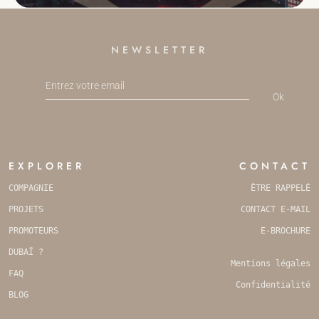
NEWSLETTER
Ok
YOUR
WEBSITE
*
EXPLORER
CONTACT
COMPAGNIE
ÊTRE RAPPELÉ
PROJETS
CONTACT E-MAIL
PROMOTEURS
E-BROCHURE
DUBAÏ ?
Mentions légales
FAQ
Confidentialité
BLOG