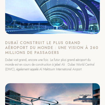
DUBAÏ CONSTRUIT LE PLUS GRAND
AÉROPORT DU MONDE : UNE VISION À 260
MILLIONS DE PASSAGERS
Dubaï voit grand, encore une fois. Le futur plus grand aéroport du
monde est en cours de construction à Jebel Ali : Dubai World Central
(DWC), également appelé Al Maktoum International Airport.