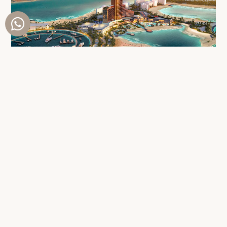
WYNN AL MARJAN ISLAND : LE PREMIER
CASINO DES ÉMIRATS PREND FORME
C’est une première dans l’histoire des Émirats : un casino va ouvrir ses
portes à Ras Al Khaimah, au sein d’un complexe exceptionnel signé
Wynn Resorts.