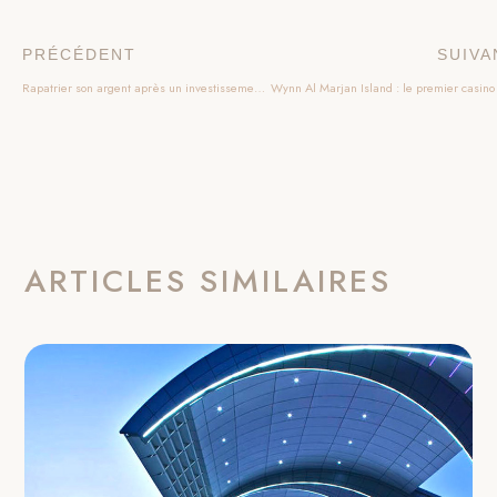
PRÉCÉDENT
SUIVA
Rapatrier son argent après un investissement à Dubaï : un casse-tête ou une formalité ?
ARTICLES SIMILAIRES