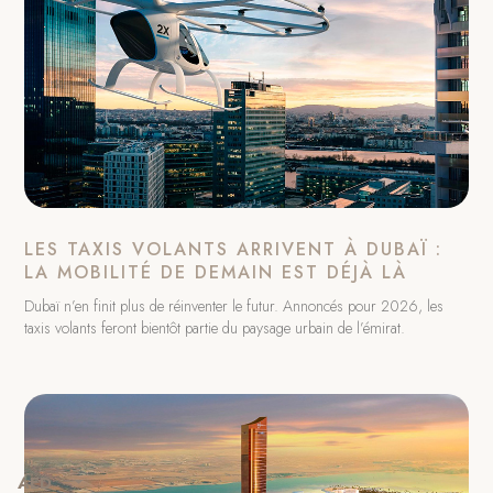
LES TAXIS VOLANTS ARRIVENT À DUBAÏ :
LA MOBILITÉ DE DEMAIN EST DÉJÀ LÀ
Dubaï n’en finit plus de réinventer le futur. Annoncés pour 2026, les
taxis volants feront bientôt partie du paysage urbain de l’émirat.
AED