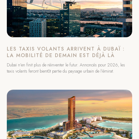
LES TAXIS VOLANTS ARRIVENT À DUBAÏ :
LA MOBILITÉ DE DEMAIN EST DÉJÀ LÀ
Dubaï n’en finit plus de réinventer le futur. Annoncés pour 2026, les
taxis volants feront bientôt partie du paysage urbain de l’émirat.