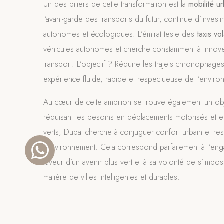
Un des piliers de cette transformation est la
mobilité u
l’avant-garde des transports du futur, continue d’inves
autonomes et écologiques. L’émirat teste des
taxis vo
véhicules autonomes et cherche constamment à inno
transport. L’objectif ? Réduire les trajets chronophages
expérience fluide, rapide et respectueuse de l’enviro
Au cœur de cette ambition se trouve également un ob
réduisant les besoins en déplacements motorisés et en
verts, Dubaï cherche à conjuguer confort urbain et re
l’environnement. Cela correspond parfaitement à l’eng
faveur d’un avenir plus vert et à sa volonté de s’imp
matière de villes intelligentes et durables.
Avec ce concept de
“ville 20 minutes”
, Dubaï ne se 
répondre aux besoins actuels ; elle anticipe les défis