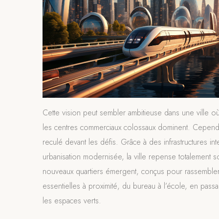
Cette vision peut sembler ambitieuse dans une ville où
les centres commerciaux colossaux dominent. Cependa
reculé devant les défis. Grâce à des infrastructures int
urbanisation modernisée, la ville repense totalement 
nouveaux quartiers émergent, conçus pour rassemble
essentielles à proximité, du bureau à l’école, en pass
les espaces verts.