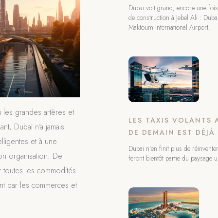
Dubaï voit grand, encore une foi
de construction à Jebel Ali : Du
Maktoum International Airport.
 les grandes artères et
LES TAXIS VOLANTS A
nt, Dubaï n’a jamais
DE DEMAIN EST DÉJÀ
elligentes et à une
Dubaï n’en finit plus de réinvent
son organisation. De
feront bientôt partie du paysage u
r toutes les commodités
ant par les commerces et