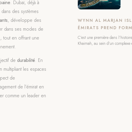
rbaine
. Dubaï, déjà à
tir dans des systèmes
lants
, développe des
WYNN AL MARJAN ISL
ÉMIRATS PREND FOR
ver dans ses modes de
C’est une première dans l’histoir
, tout en offrant une
Khaimah, au sein d’un complexe 
nnement.
jectif de
durabilité
. En
 multipliant les espaces
spect de
agement de l’émirat en
oser comme un leader en
contente pas de
 de demain. En