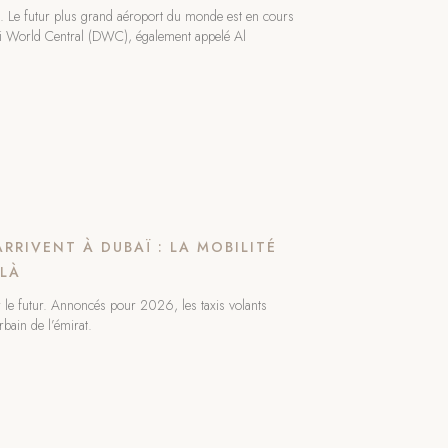
s. Le futur plus grand aéroport du monde est en cours
bai World Central (DWC), également appelé Al
RRIVENT À DUBAÏ : LA MOBILITÉ
 LÀ
er le futur. Annoncés pour 2026, les taxis volants
rbain de l’émirat.