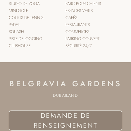
STUDIO DE YOGA
PARC POUR CHIENS
MINI-GOLF
ESPACES VERTS
COURTS DE TENNIS
CAFÉS
PADEL
RESTAURANTS
SQUASH
COMMERCES
PISTE DE JOGGING
PARKING COUVERT
CLUBHOUSE
SÉCURITÉ 24/7
BELGRAVIA GARDENS
DUBAILAND
DEMANDE DE
RENSEIGNEMENT