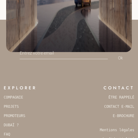
NEWSLETTER
COMPANY
Ok
NAME
*
EXPLORER
CONTACT
COMPAGNIE
ÊTRE RAPPELÉ
PROJETS
CONTACT E-MAIL
PROMOTEURS
E-BROCHURE
DUBAÏ ?
Mentions légales
FAQ