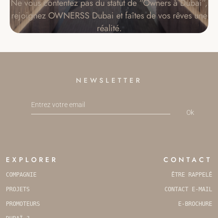
Ne vous contentez pas du statut de “Owners à Dubai”,
rejoignez OWNERSS Dubai et faîtes de vos rêves une
réalité.
NEWSLETTER
Ok
WEBSITE
URL
*
EXPLORER
CONTACT
COMPAGNIE
ÊTRE RAPPELÉ
PROJETS
CONTACT E-MAIL
PROMOTEURS
E-BROCHURE