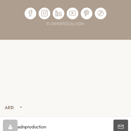
© OWNERSS by ADN.
AED
adnproduction