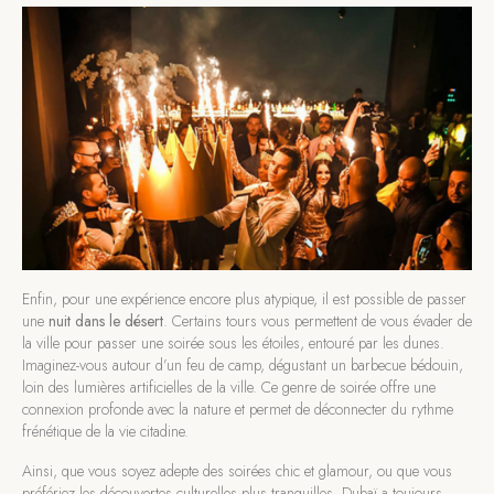
Enfin, pour une expérience encore plus atypique, il est possible de passer
une
nuit dans le désert
. Certains tours vous permettent de vous évader de
la ville pour passer une soirée sous les étoiles, entouré par les dunes.
Imaginez-vous autour d’un feu de camp, dégustant un barbecue bédouin,
loin des lumières artificielles de la ville. Ce genre de soirée offre une
connexion profonde avec la nature et permet de déconnecter du rythme
frénétique de la vie citadine.
Ainsi, que vous soyez adepte des soirées chic et glamour, ou que vous
préfériez les découvertes culturelles plus tranquilles, Dubaï a toujours