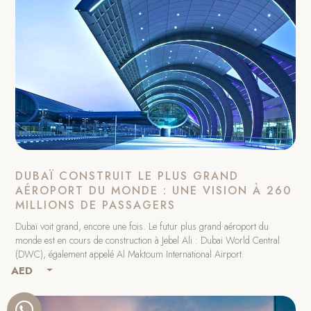
DUBAÏ CONSTRUIT LE PLUS GRAND
AÉROPORT DU MONDE : UNE VISION À 260
MILLIONS DE PASSAGERS
Dubaï voit grand, encore une fois. Le futur plus grand aéroport du
monde est en cours de construction à Jebel Ali : Dubai World Central
(DWC), également appelé Al Maktoum International Airport.
AED