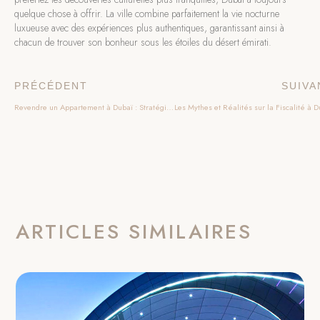
quelque chose à offrir. La ville combine parfaitement la vie nocturne
luxueuse avec des expériences plus authentiques, garantissant ainsi à
chacun de trouver son bonheur sous les étoiles du désert émirati.
PRÉCÉDENT
SUIVA
Revendre un Appartement à Dubaï : Stratégies, Chiffres et Opportunités du Marché
ARTICLES SIMILAIRES