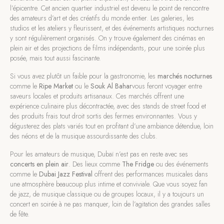
l’épicentre. Cet ancien quartier industriel est devenu le point de rencontre
des amateurs d’art et des créatifs du monde entier. Les galeries, les
studios et les ateliers y fleurissent, et des événements artistiques nocturnes
y sont régulièrement organisés. On y trouve également des cinémas en
plein air et des projections de films indépendants, pour une soirée plus
posée, mais tout aussi fascinante.
Si vous avez plutôt un faible pour la gastronomie, les
marchés nocturnes
comme le
Ripe Market
ou le
Souk Al Bahar
vous feront voyager entre
saveurs locales et produits artisanaux. Ces marchés offrent une
expérience culinaire plus décontractée, avec des stands de street food et
des produits frais tout droit sortis des fermes environnantes. Vous y
dégusterez des plats variés tout en profitant d’une ambiance détendue, loin
des néons et de la musique assourdissante des clubs.
Pour les amateurs de musique, Dubaï n’est pas en reste avec ses
concerts en plein air
. Des lieux comme
The Fridge
ou des événements
comme le
Dubai Jazz Festival
offrent des performances musicales dans
une atmosphère beaucoup plus intime et conviviale. Que vous soyez fan
de jazz, de musique classique ou de groupes locaux, il y a toujours un
concert en soirée à ne pas manquer, loin de l’agitation des grandes salles
de fête.