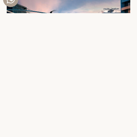
LES TAXIS VOLANTS ARRIVENT À DUBAÏ :
LA MOBILITÉ DE DEMAIN EST DÉJÀ LÀ
Dubaï n’en finit plus de réinventer le futur. Annoncés pour 2026, les
taxis volants feront bientôt partie du paysage urbain de l’émirat.