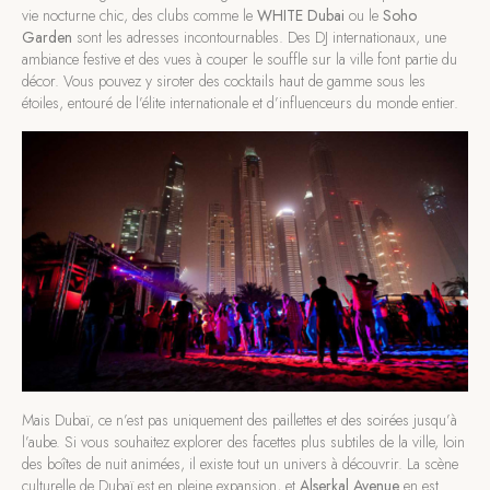
vie nocturne chic, des clubs comme le
WHITE Dubai
ou le
Soho
Garden
sont les adresses incontournables. Des DJ internationaux, une
ambiance festive et des vues à couper le souffle sur la ville font partie du
décor. Vous pouvez y siroter des cocktails haut de gamme sous les
étoiles, entouré de l’élite internationale et d’influenceurs du monde entier.
Mais Dubaï, ce n’est pas uniquement des paillettes et des soirées jusqu’à
l’aube. Si vous souhaitez explorer des facettes plus subtiles de la ville, loin
des boîtes de nuit animées, il existe tout un univers à découvrir. La scène
culturelle de Dubaï est en pleine expansion, et
Alserkal Avenue
en est